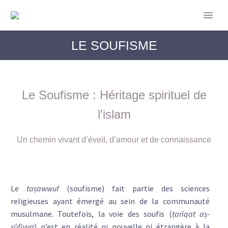
LE SOUFISME
Le Soufisme : Héritage spirituel de
l’islam
Un chemin vivant d’éveil, d’amour et de connaissance
Le
taṣawwuf
(soufisme) fait partie des sciences
religieuses ayant émergé au sein de la communauté
musulmane. Toutefois, la voie des soufis (
ṭarīqat aṣ-
ṣūfiyya
) n’est en réalité ni nouvelle ni étrangère à la