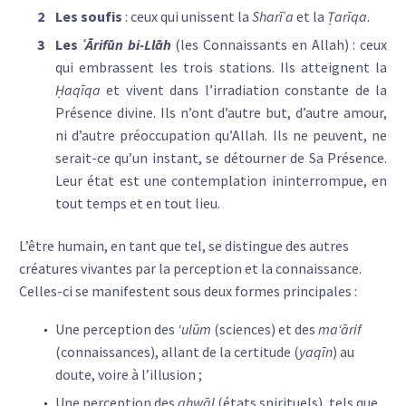
Les soufis
: ceux qui unissent la
Sharīʿa
et la
Ṭarīqa
.
Les
ʿĀrifūn bi-Llāh
(les Connaissants en Allah) : ceux
qui embrassent les trois stations. Ils atteignent la
Ḥaqīqa
et vivent dans l’irradiation constante de la
Présence divine. Ils n’ont d’autre but, d’autre amour,
ni d’autre préoccupation qu’Allah. Ils ne peuvent, ne
serait-ce qu’un instant, se détourner de Sa Présence.
Leur état est une contemplation ininterrompue, en
tout temps et en tout lieu.
L’être humain, en tant que tel, se distingue des autres
créatures vivantes par la perception et la connaissance.
Celles-ci se manifestent sous deux formes principales :
Une perception des
‘ulūm
(sciences) et des
ma‘ārif
(connaissances), allant de la certitude (
yaqīn
) au
doute, voire à l’illusion ;
Une perception des
aḥwāl
(états spirituels), tels que