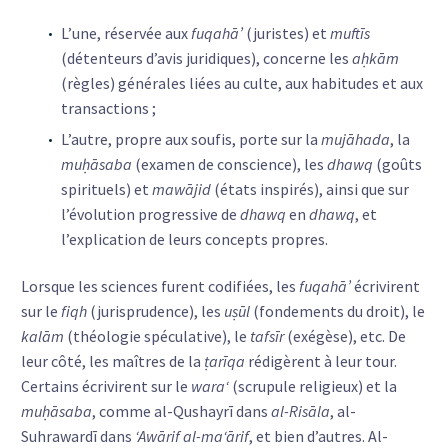
L’une, réservée aux
fuqahā’
(juristes) et
muftīs
(détenteurs d’avis juridiques), concerne les
aḥkām
(règles) générales liées au culte, aux habitudes et aux
transactions ;
L’autre, propre aux soufis, porte sur la
mujāhada
, la
muḥāsaba
(examen de conscience), les
dhawq
(goûts
spirituels) et
mawājid
(états inspirés), ainsi que sur
l’évolution progressive de
dhawq
en
dhawq
, et
l’explication de leurs concepts propres.
Lorsque les sciences furent codifiées, les
fuqahā’
écrivirent
sur le
fiqh
(jurisprudence), les
uṣūl
(fondements du droit), le
kalām
(théologie spéculative), le
tafsīr
(exégèse), etc. De
leur côté, les maîtres de la
ṭarīqa
rédigèrent à leur tour.
Certains écrivirent sur le
wara‘
(scrupule religieux) et la
muḥāsaba
, comme al-Qushayrī dans
al-Risāla
, al-
Suhrawardī dans
‘Awārif al-ma‘ārif
, et bien d’autres. Al-