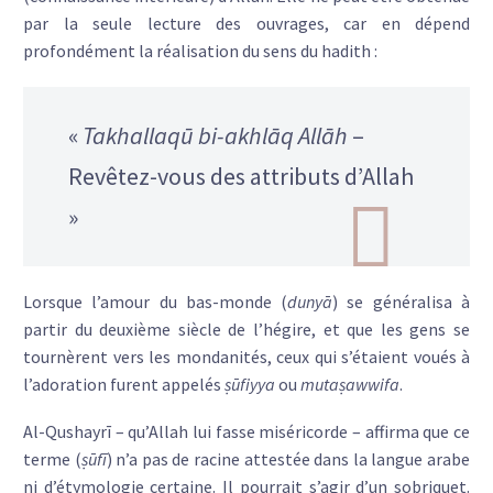
par la seule lecture des ouvrages, car en dépend
profondément la réalisation du sens du hadith :
«
Takhallaqū bi-akhlāq Allāh
–
Revêtez-vous des attributs d’Allah
»
Lorsque l’amour du bas-monde (
dunyā
) se généralisa à
partir du deuxième siècle de l’hégire, et que les gens se
tournèrent vers les mondanités, ceux qui s’étaient voués à
l’adoration furent appelés
ṣūfiyya
ou
mutaṣawwifa
.
Al-Qushayrī – qu’Allah lui fasse miséricorde – affirma que ce
terme (
ṣūfī
) n’a pas de racine attestée dans la langue arabe
ni d’étymologie certaine. Il pourrait s’agir d’un sobriquet.