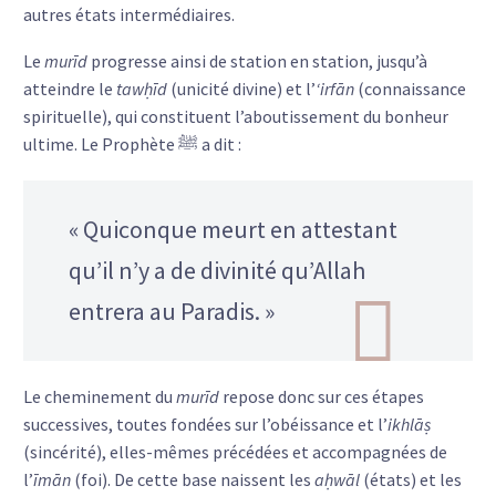
autres états intermédiaires.
Le
murīd
progresse ainsi de station en station, jusqu’à
atteindre le
tawḥīd
(unicité divine) et l’
‘irfān
(connaissance
spirituelle), qui constituent l’aboutissement du bonheur
ultime. Le Prophète ﷺ a dit :
« Quiconque meurt en attestant
qu’il n’y a de divinité qu’Allah
entrera au Paradis. »
Le cheminement du
murīd
repose donc sur ces étapes
successives, toutes fondées sur l’obéissance et l’
ikhlāṣ
(sincérité), elles-mêmes précédées et accompagnées de
l’
īmān
(foi). De cette base naissent les
aḥwāl
(états) et les