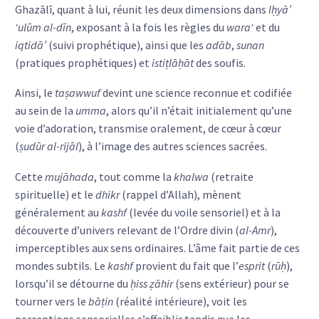
Ghazālī, quant à lui, réunit les deux dimensions dans
Iḥyā’
‘ulūm al-dīn
, exposant à la fois les règles du
wara‘
et du
iqtidā’
(suivi prophétique), ainsi que les
adāb
,
sunan
(pratiques prophétiques) et
istiṭlāḥāt
des soufis.
Ainsi, le
taṣawwuf
devint une science reconnue et codifiée
au sein de la
umma
, alors qu’il n’était initialement qu’une
voie d’adoration, transmise oralement, de cœur à cœur
(
ṣudūr al-rijāl
), à l’image des autres sciences sacrées.
Cette
mujāhada
, tout comme la
khalwa
(retraite
spirituelle) et le
dhikr
(rappel d’Allah), mènent
généralement au
kashf
(levée du voile sensoriel) et à la
découverte d’univers relevant de l’Ordre divin (
al-Amr
),
imperceptibles aux sens ordinaires. L’âme fait partie de ces
mondes subtils. Le
kashf
provient du fait que l’
esprit
(
rūḥ
),
lorsqu’il se détourne du
ḥiss ẓāhir
(sens extérieur) pour se
tourner vers le
bāṭin
(réalité intérieure), voit les
perceptions sensorielles s’affaiblir tandis que les