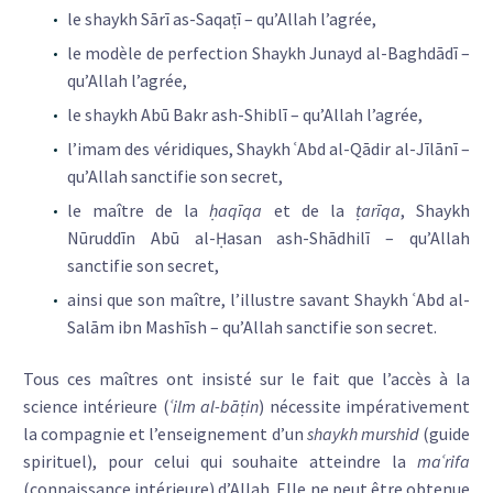
le shaykh Sārī as-Saqaṭī – qu’Allah l’agrée,
le modèle de perfection Shaykh Junayd al-Baghdādī –
qu’Allah l’agrée,
le shaykh Abū Bakr ash-Shiblī – qu’Allah l’agrée,
l’imam des véridiques, Shaykh ʿAbd al-Qādir al-Jīlānī –
qu’Allah sanctifie son secret,
le maître de la
ḥaqīqa
et de la
ṭarīqa
, Shaykh
Nūruddīn Abū al-Ḥasan ash-Shādhilī – qu’Allah
sanctifie son secret,
ainsi que son maître, l’illustre savant Shaykh ʿAbd al-
Salām ibn Mashīsh – qu’Allah sanctifie son secret.
Tous ces maîtres ont insisté sur le fait que l’accès à la
science intérieure (
ʿilm al-bāṭin
) nécessite impérativement
la compagnie et l’enseignement d’un
shaykh murshid
(guide
spirituel), pour celui qui souhaite atteindre la
maʿrifa
(connaissance intérieure) d’Allah. Elle ne peut être obtenue