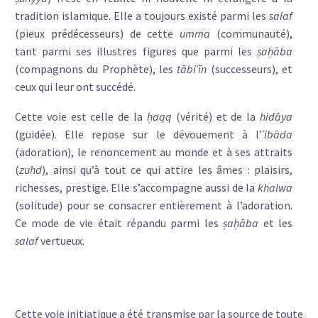
tradition islamique. Elle a toujours existé parmi les
salaf
(pieux prédécesseurs) de cette
umma
(communauté),
tant parmi ses illustres figures que parmi les
ṣaḥāba
(compagnons du Prophète), les
tābiʿīn
(successeurs), et
ceux qui leur ont succédé.
Cette voie est celle de la
ḥaqq
(vérité) et de la
hidāya
(guidée). Elle repose sur le dévouement à l’
ʿibāda
(adoration), le renoncement au monde et à ses attraits
(
zuhd
), ainsi qu’à tout ce qui attire les âmes : plaisirs,
richesses, prestige. Elle s’accompagne aussi de la
khalwa
(solitude) pour se consacrer entièrement à l’adoration.
Ce mode de vie était répandu parmi les
ṣaḥāba
et les
salaf
vertueux.
Cette voie initiatique a été transmise par la source de toute