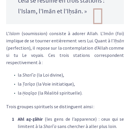
cela se résume en trois stations :
l’Islam, l’Imān et l’Iḥsān. »
L’
Islam
(soumission) consiste à adorer Allah. L’
Imān
(foi)
implique de se tourner entièrement vers Lui. Quant à l’
Iḥsān
(perfection), il repose sur la contemplation d’Allah comme
si tu Le voyais. Ces trois stations correspondent
respectivement à :
la
Sharīʿa
(la Loi divine),
la
Ṭarīqa
(la Voie initiatique),
la
Ḥaqīqa
(la Réalité spirituelle).
Trois groupes spirituels se distinguent ainsi :
Ahl aẓ-ẓāhir
(les gens de l’apparence) : ceux qui se
limitent à la
Sharīʿa
sans chercher à aller plus loin.