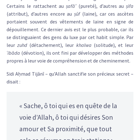
Certains le rattachent au
ṣafā’
(pureté), d’autres au
ṣifa
(attribut), d’autres encore au
ṣūf
(laine), car ces ascètes
portaient souvent des vêtements de laine en signe de
dépouillement. Ce dernier avis est le plus probable, car ils
se distinguaient des gens du luxe par cet habit simple. Par
leur
zuhd
(détachement), leur
khalwa
(solitude), et leur
ʿibāda
(dévotion), ils ont fini par développer des méthodes
propres à leur voie de compréhension et de cheminement.
Sidi Aḥmad Tijānī – qu’Allah sanctifie son précieux secret –
disait :
« Sache, ô toi qui es en quête de la
voie d’Allah, ô toi qui désires Son
amour et Sa proximité, que tout