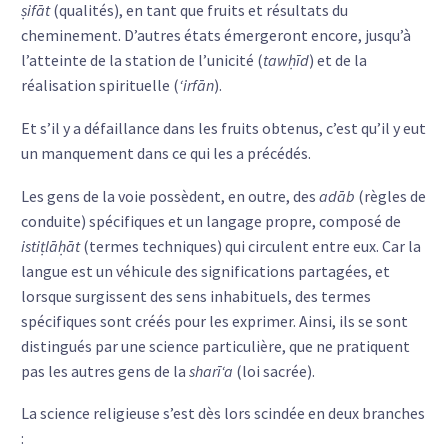
ṣifāt
(qualités), en tant que fruits et résultats du
cheminement. D’autres états émergeront encore, jusqu’à
l’atteinte de la station de l’unicité (
tawḥīd
) et de la
réalisation spirituelle (
‘irfān
).
Et s’il y a défaillance dans les fruits obtenus, c’est qu’il y eut
un manquement dans ce qui les a précédés.
Les gens de la voie possèdent, en outre, des
adāb
(règles de
conduite) spécifiques et un langage propre, composé de
istiṭlāḥāt
(termes techniques) qui circulent entre eux. Car la
langue est un véhicule des significations partagées, et
lorsque surgissent des sens inhabituels, des termes
spécifiques sont créés pour les exprimer. Ainsi, ils se sont
distingués par une science particulière, que ne pratiquent
pas les autres gens de la
sharī‘a
(loi sacrée).
La science religieuse s’est dès lors scindée en deux branches
: