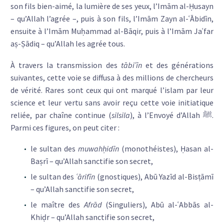
son fils bien-aimé, la lumière de ses yeux, l’Imām al-Ḥusayn
– qu’Allah l’agrée –, puis à son fils, l’Imām Zayn al-ʿĀbidīn,
ensuite à l’Imām Muḥammad al-Bāqir, puis à l’Imām Jaʿfar
aṣ-Ṣādiq – qu’Allah les agrée tous.
À travers la transmission des
tābiʿīn
et des générations
suivantes, cette voie se diffusa à des millions de chercheurs
de vérité. Rares sont ceux qui ont marqué l’islam par leur
science et leur vertu sans avoir reçu cette voie initiatique
reliée, par chaîne continue (
silsila
), à l’Envoyé d’Allah ﷺ.
Parmi ces figures, on peut citer :
le sultan des
muwahḥidīn
(monothéistes), Ḥasan al-
Baṣrī – qu’Allah sanctifie son secret,
le sultan des
ʿārifīn
(gnostiques), Abū Yazīd al-Bisṭāmī
– qu’Allah sanctifie son secret,
le maître des
Afrād
(Singuliers), Abū al-ʿAbbās al-
Khiḍr – qu’Allah sanctifie son secret,