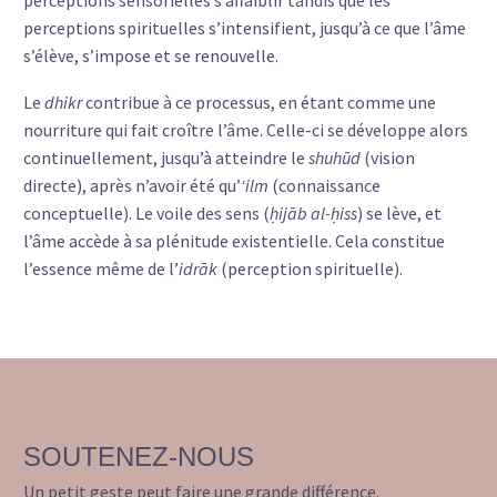
perceptions spirituelles s’intensifient, jusqu’à ce que l’âme
s’élève, s’impose et se renouvelle.
Le
dhikr
contribue à ce processus, en étant comme une
nourriture qui fait croître l’âme. Celle-ci se développe alors
continuellement, jusqu’à atteindre le
shuhūd
(vision
directe), après n’avoir été qu’
‘ilm
(connaissance
conceptuelle). Le voile des sens (
ḥijāb al-ḥiss
) se lève, et
l’âme accède à sa plénitude existentielle. Cela constitue
l’essence même de l’
idrāk
(perception spirituelle).
SOUTENEZ-NOUS
Un petit geste peut faire une grande différence.