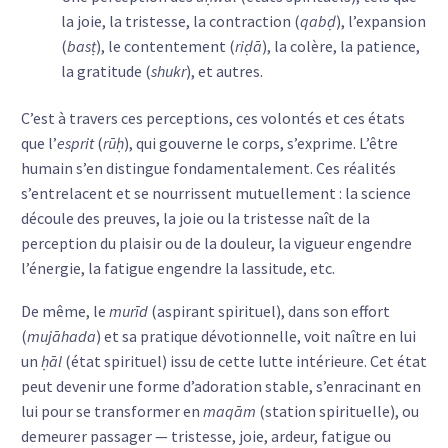
la joie, la tristesse, la contraction (
qabḍ
), l’expansion
(
basṭ
), le contentement (
riḍā
), la colère, la patience,
la gratitude (
shukr
), et autres.
C’est à travers ces perceptions, ces volontés et ces états
que l’
esprit
(
rūḥ
), qui gouverne le corps, s’exprime. L’être
humain s’en distingue fondamentalement. Ces réalités
s’entrelacent et se nourrissent mutuellement : la science
découle des preuves, la joie ou la tristesse naît de la
perception du plaisir ou de la douleur, la vigueur engendre
l’énergie, la fatigue engendre la lassitude, etc.
De même, le
murīd
(aspirant spirituel), dans son effort
(
mujāhada
) et sa pratique dévotionnelle, voit naître en lui
un
ḥāl
(état spirituel) issu de cette lutte intérieure. Cet état
peut devenir une forme d’adoration stable, s’enracinant en
lui pour se transformer en
maqām
(station spirituelle), ou
demeurer passager — tristesse, joie, ardeur, fatigue ou