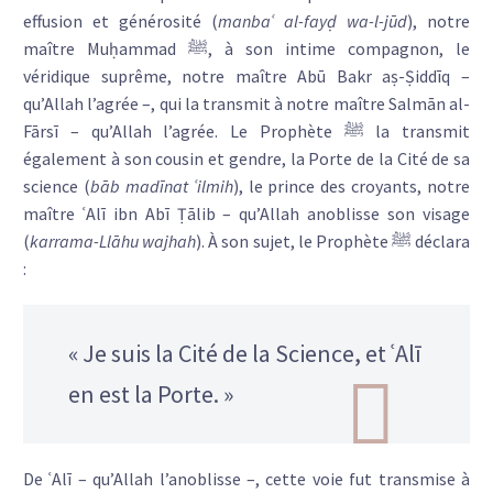
effusion et générosité (
manbaʿ al-fayḍ wa-l-jūd
), notre
maître Muḥammad ﷺ, à son intime compagnon, le
véridique suprême, notre maître Abū Bakr aṣ-Ṣiddīq –
qu’Allah l’agrée –, qui la transmit à notre maître Salmān al-
Fārsī – qu’Allah l’agrée. Le Prophète ﷺ la transmit
également à son cousin et gendre, la Porte de la Cité de sa
science (
bāb madīnat ʿilmih
), le prince des croyants, notre
maître ʿAlī ibn Abī Ṭālib – qu’Allah anoblisse son visage
(
karrama-Llāhu wajhah
). À son sujet, le Prophète ﷺ déclara
:
« Je suis la Cité de la Science, et ʿAlī
en est la Porte. »
De ʿAlī – qu’Allah l’anoblisse –, cette voie fut transmise à